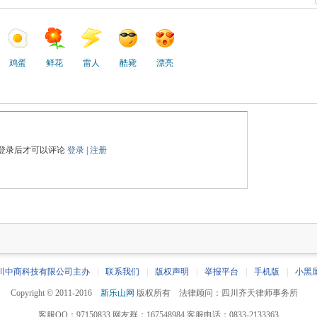
鸡蛋
鲜花
雷人
酷毙
漂亮
登录后才可以评论
登录
|
注册
川中商科技有限公司主办
|
联系我们
|
版权声明
|
举报平台
|
手机版
|
小黑
Copyright © 2011-2016
新乐山网
版权所有 法律顾问：四川齐天律师事务所
客服QQ：97150833 网友群：167548984 客服电话：0833-2133363