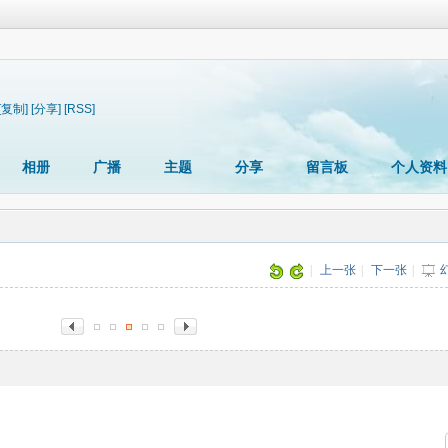
[复制]
[分享]
[RSS]
相册
广播
主题
分享
留言板
个人资料
|
上一张
|
下一张
|