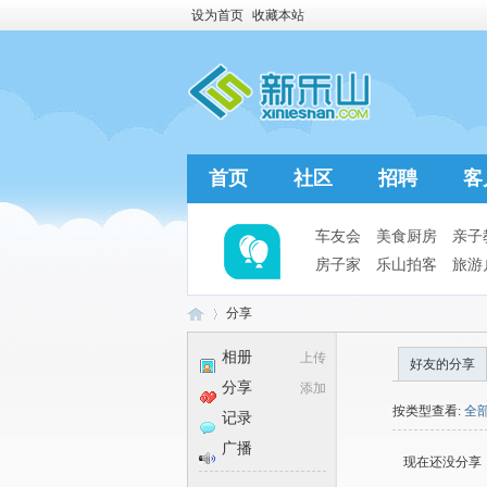
设为首页
收藏本站
首页
社区
招聘
客
车友会
美食厨房
亲子
房子家
乐山拍客
旅游
分享
相册
上传
好友的分享
分享
添加
新
›
按类型查看:
全
记录
广播
现在还没分享