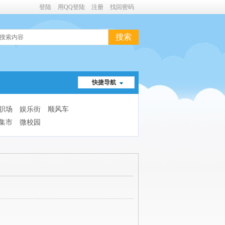
登陆
用QQ登陆
注册
找回密码
搜索
快捷导航
职场
娱乐街
顺风车
集市
微校园