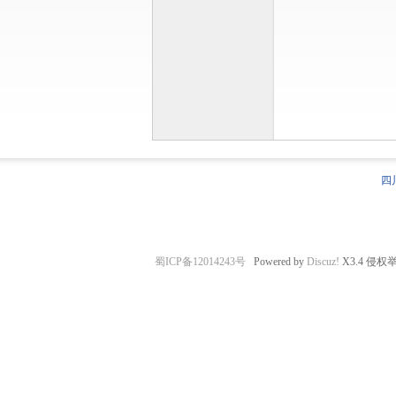
乐
四
蜀ICP备12014243号
Powered by
Discuz!
X3.4
侵权
山